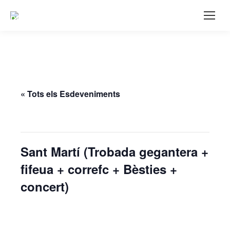
« Tots els Esdeveniments
Aquest esdeveniment ja ha passat.
Sant Martí (Trobada gegantera +
fifeua + correfc + Bèsties +
concert)
novembre 9, 2024